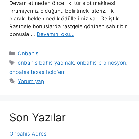
Devam etmeden önce, iki tür slot makinesi
ikramiyemiz olduğunu belirtmek isteriz. İlk
olarak, beklenmedik ödüllerimiz var. Geliştik.
Rastgele bonuslarda rastgele görünen sabit bir
bonusla …
Devamını oku…
Kategoriler
Onbahis
Etiketler
onbahis bahis yapmak
,
onbahis promosyon
,
onbahis texas hold'em
Yorum yap
Son Yazılar
Onbahis Adresi