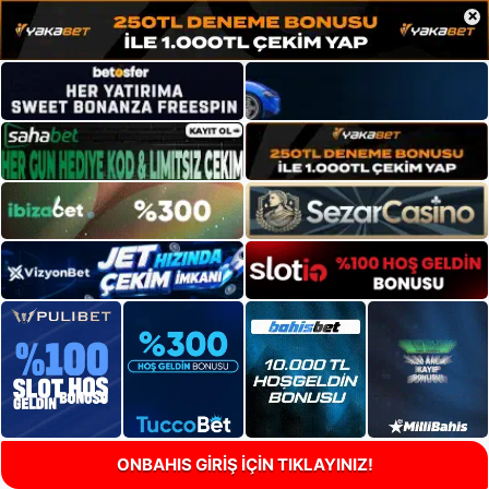
×
ONBAHIS GİRİŞ İÇİN TIKLAYINIZ!