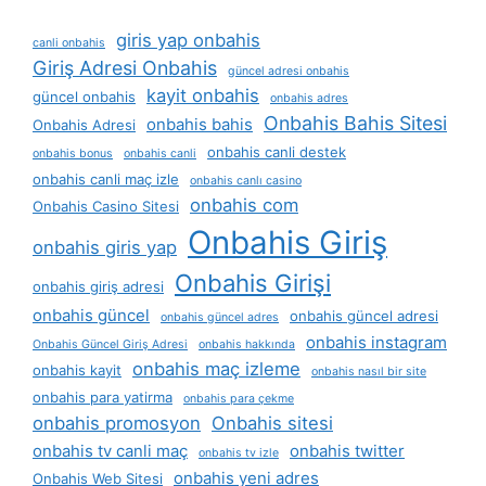
giris yap onbahis
canli onbahis
Giriş Adresi Onbahis
güncel adresi onbahis
kayit onbahis
güncel onbahis
onbahis adres
Onbahis Bahis Sitesi
onbahis bahis
Onbahis Adresi
onbahis canli destek
onbahis bonus
onbahis canli
onbahis canli maç izle
onbahis canlı casino
onbahis com
Onbahis Casino Sitesi
Onbahis Giriş
onbahis giris yap
Onbahis Girişi
onbahis giriş adresi
onbahis güncel
onbahis güncel adresi
onbahis güncel adres
onbahis instagram
Onbahis Güncel Giriş Adresi
onbahis hakkında
onbahis maç izleme
onbahis kayit
onbahis nasıl bir site
onbahis para yatirma
onbahis para çekme
onbahis promosyon
Onbahis sitesi
onbahis tv canli maç
onbahis twitter
onbahis tv izle
onbahis yeni adres
Onbahis Web Sitesi