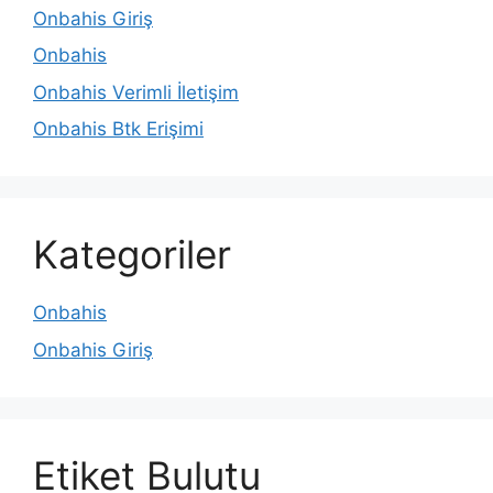
Onbahis Giriş
Onbahis
Onbahis Verimli İletişim
Onbahis Btk Erişimi
Kategoriler
Onbahis
Onbahis Giriş
Etiket Bulutu