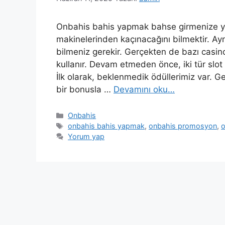
Onbahis bahis yapmak bahse girmenize yar
makinelerinden kaçınacağını bilmektir. A
bilmeniz gerekir. Gerçekten de bazı casino
kullanır. Devam etmeden önce, iki tür slot
İlk olarak, beklenmedik ödüllerimiz var. G
bir bonusla …
Devamını oku…
Kategoriler
Onbahis
Etiketler
onbahis bahis yapmak
,
onbahis promosyon
,
o
Yorum yap