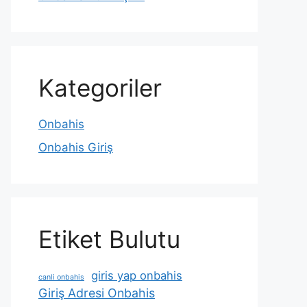
Kategoriler
Onbahis
Onbahis Giriş
Etiket Bulutu
giris yap onbahis
canli onbahis
Giriş Adresi Onbahis