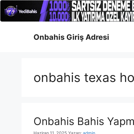
İçeriğe
atla
Onbahis Giriş Adresi
onbahis texas ho
Onbahis Bahis Yap
Haziran 11, 2025
Yazarı:
admin