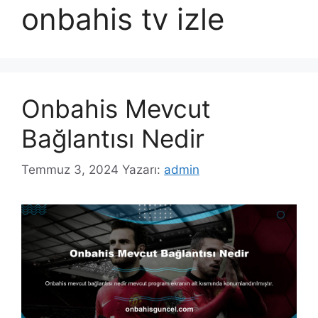
onbahis tv izle
Onbahis Mevcut
Bağlantısı Nedir
Temmuz 3, 2024
Yazarı:
admin