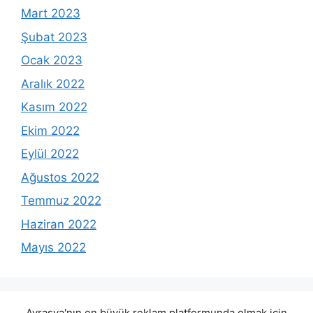
Mart 2023
Şubat 2023
Ocak 2023
Aralık 2022
Kasım 2022
Ekim 2022
Eylül 2022
Ağustos 2022
Temmuz 2022
Haziran 2022
Mayıs 2022
Avrasya'nın en büyük reklam platformunda olmak için