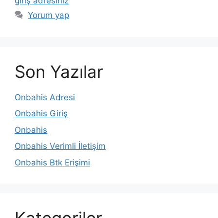
giriş adresiniz
Yorum yap
Son Yazılar
Onbahis Adresi
Onbahis Giriş
Onbahis
Onbahis Verimli İletişim
Onbahis Btk Erişimi
Kategoriler