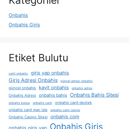
Onbahis
Onbahis Giriş
Etiket Bulutu
giris yap onbahis
canli onbahis
Giriş Adresi Onbahis
güncel adresi onbahis
kayit onbahis
güncel onbahis
onbahis adres
Onbahis Bahis Sitesi
onbahis bahis
Onbahis Adresi
onbahis canli destek
onbahis bonus
onbahis canli
onbahis canli maç izle
onbahis canlı casino
onbahis com
Onbahis Casino Sitesi
Onbahis Giriş
onbahis giris yap