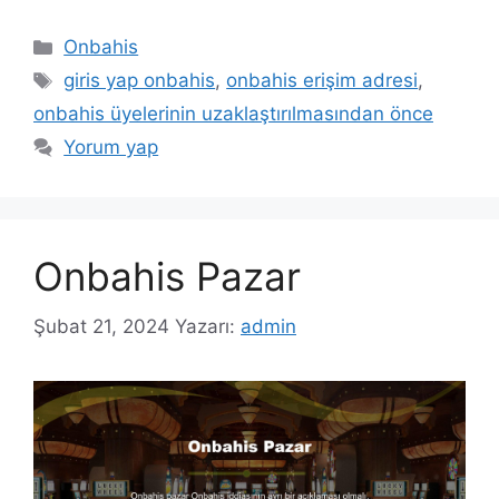
Kategoriler
Onbahis
Etiketler
giris yap onbahis
,
onbahis erişim adresi
,
onbahis üyelerinin uzaklaştırılmasından önce
Yorum yap
Onbahis Pazar
Şubat 21, 2024
Yazarı:
admin