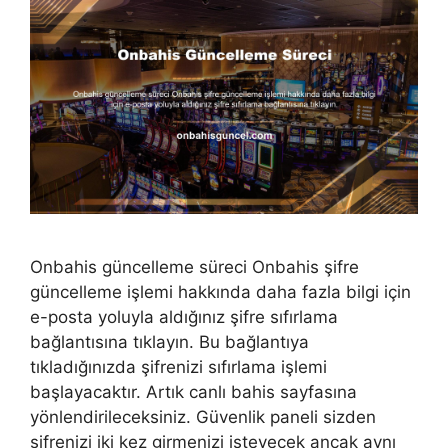
Onbahis güncelleme süreci Onbahis şifre
güncelleme işlemi hakkında daha fazla bilgi için
e-posta yoluyla aldığınız şifre sıfırlama
bağlantısına tıklayın. Bu bağlantıya
tıkladığınızda şifrenizi sıfırlama işlemi
başlayacaktır. Artık canlı bahis sayfasına
yönlendirileceksiniz. Güvenlik paneli sizden
şifrenizi iki kez girmenizi isteyecek ancak aynı