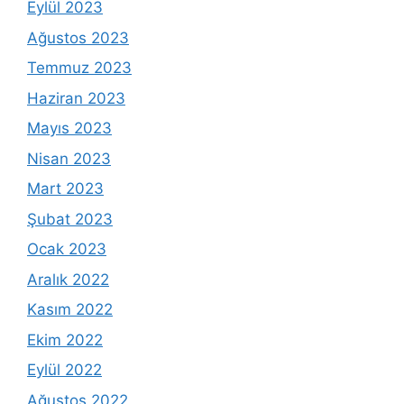
Eylül 2023
Ağustos 2023
Temmuz 2023
Haziran 2023
Mayıs 2023
Nisan 2023
Mart 2023
Şubat 2023
Ocak 2023
Aralık 2022
Kasım 2022
Ekim 2022
Eylül 2022
Ağustos 2022