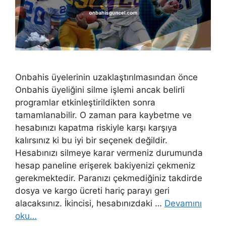
Onbahis üyelerinin uzaklaştırılmasından önce
Onbahis üyeliğini silme işlemi ancak belirli
programlar etkinleştirildikten sonra
tamamlanabilir. O zaman para kaybetme ve
hesabınızı kapatma riskiyle karşı karşıya
kalırsınız ki bu iyi bir seçenek değildir.
Hesabınızı silmeye karar vermeniz durumunda
hesap paneline erişerek bakiyenizi çekmeniz
gerekmektedir. Paranızı çekmediğiniz takdirde
dosya ve kargo ücreti hariç parayı geri
alacaksınız. İkincisi, hesabınızdaki …
Devamını
oku…