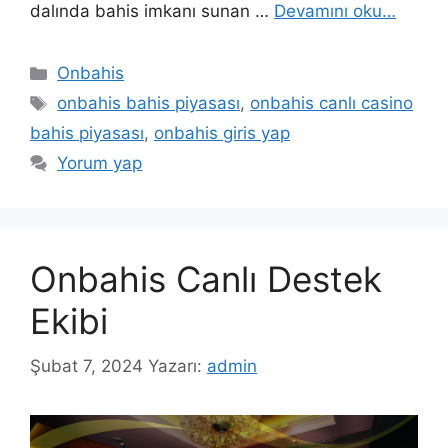
dalında bahis imkanı sunan …
Devamını oku…
Kategoriler
Onbahis
Etiketler
onbahis bahis piyasası
,
onbahis canlı casino
bahis piyasası
,
onbahis giris yap
Yorum yap
Onbahis Canlı Destek
Ekibi
Şubat 7, 2024
Yazarı:
admin