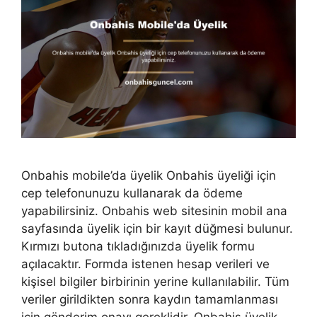
Onbahis mobile’da üyelik Onbahis üyeliği için
cep telefonunuzu kullanarak da ödeme
yapabilirsiniz. Onbahis web sitesinin mobil ana
sayfasında üyelik için bir kayıt düğmesi bulunur.
Kırmızı butona tıkladığınızda üyelik formu
açılacaktır. Formda istenen hesap verileri ve
kişisel bilgiler birbirinin yerine kullanılabilir. Tüm
veriler girildikten sonra kaydın tamamlanması
için gönderim onayı gereklidir. Onbahis üyelik