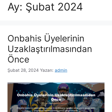
Ay:
Şubat 2024
Onbahis Üyelerinin
Uzaklaştırılmasından
Önce
Şubat 28, 2024
Yazarı:
admin