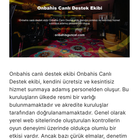
Onbahis canlı destek ekibi Onbahis Canlı
Destek ekibi, kendini ücretsiz ve kesintisiz
hizmet sunmaya adamış personelden oluşur. Bu
kuruluşların ülkede resmi bir varlığı
bulunmamaktadır ve akredite kuruluşlar
tarafından doğrulanamamaktadır. Genel olarak
yerel web sitelerinde oluşturulan kontrollerin
oyun deneyimi üzerinde oldukça olumlu bir
etkisi vardır. Ancak bazı çürük elmalar, denetim