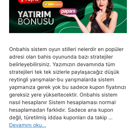
Onbahis sistem oyun stilleri nelerdir en popüler
adresi olan bahis oyununda bazı stratejiler
belirleyebilirsiniz. Yazımızın devamında tüm
stratejileri tek tek sizlerle paylaşacağız düşük
reytingli yarışmalar-bu yarışmalarda sistem
yapmanıza gerek yok bu sadece kupon fiyatınızı
gereksiz yere yükseltecektir. Onbahis sistem
nasıl hesaplanır Sistem hesaplaması normal
hesaplamadan farklıdır. Sadece ana kupon
değil, türetilmiş iddaa kuponları da takip …
Devamını oku…