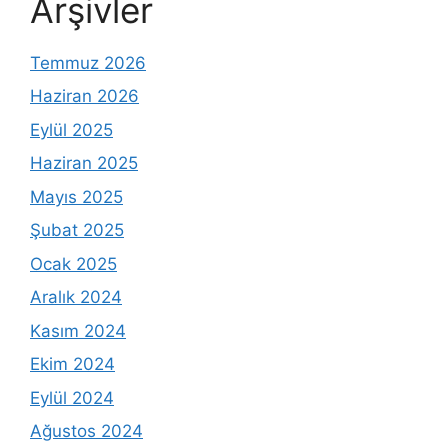
Arşivler
Temmuz 2026
Haziran 2026
Eylül 2025
Haziran 2025
Mayıs 2025
Şubat 2025
Ocak 2025
Aralık 2024
Kasım 2024
Ekim 2024
Eylül 2024
Ağustos 2024