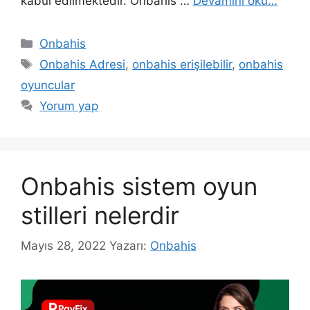
kabul edilmektedir. Onbahis …
Devamını oku…
Kategoriler
Onbahis
Etiketler
Onbahis Adresi
,
onbahis erişilebilir
,
onbahis
oyuncular
Yorum yap
Onbahis sistem oyun
stilleri nelerdir
Mayıs 28, 2022
Yazarı:
Onbahis