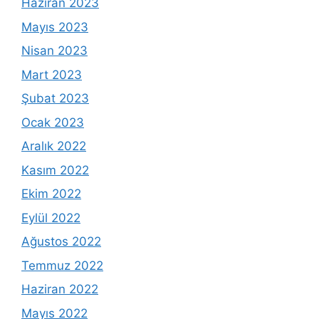
Haziran 2023
Mayıs 2023
Nisan 2023
Mart 2023
Şubat 2023
Ocak 2023
Aralık 2022
Kasım 2022
Ekim 2022
Eylül 2022
Ağustos 2022
Temmuz 2022
Haziran 2022
Mayıs 2022