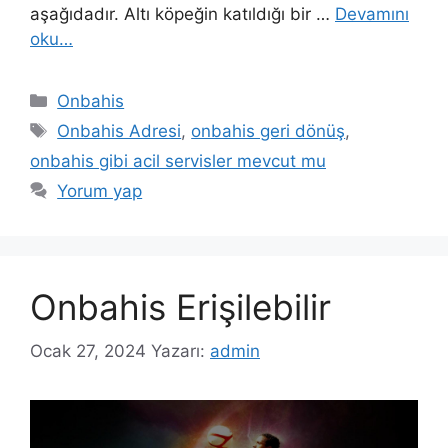
aşağıdadır. Altı köpeğin katıldığı bir …
Devamını
oku…
Kategoriler
Onbahis
Etiketler
Onbahis Adresi
,
onbahis geri dönüş
,
onbahis gibi acil servisler mevcut mu
Yorum yap
Onbahis Erişilebilir
Ocak 27, 2024
Yazarı:
admin