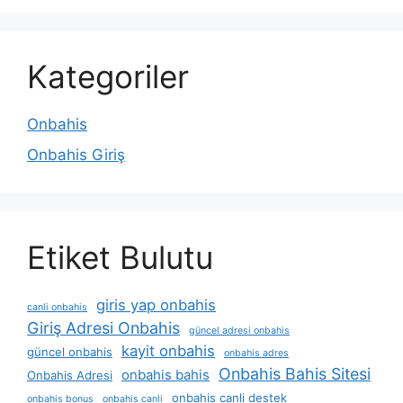
Kategoriler
Onbahis
Onbahis Giriş
Etiket Bulutu
giris yap onbahis
canli onbahis
Giriş Adresi Onbahis
güncel adresi onbahis
kayit onbahis
güncel onbahis
onbahis adres
Onbahis Bahis Sitesi
onbahis bahis
Onbahis Adresi
onbahis canli destek
onbahis bonus
onbahis canli