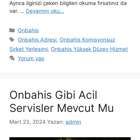
Ayrıca ilginizi çeken bilgileri okuma fırsatınız da
var. …
Devamını oku…
Kategoriler
Onbahis
Etiketler
Onbahis Adresi
,
Onbahis Komisyonsuz
Şirket Yerleşimi
,
Onbahis Yüksek Düzey Hizmet
Yorum yap
Onbahis Gibi Acil
Servisler Mevcut Mu
Mart 23, 2024
Yazarı:
admin