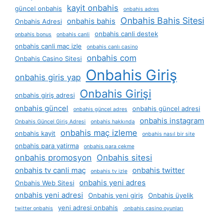
kayit onbahis
güncel onbahis
onbahis adres
Onbahis Bahis Sitesi
onbahis bahis
Onbahis Adresi
onbahis canli destek
onbahis bonus
onbahis canli
onbahis canli maç izle
onbahis canlı casino
onbahis com
Onbahis Casino Sitesi
Onbahis Giriş
onbahis giris yap
Onbahis Girişi
onbahis giriş adresi
onbahis güncel
onbahis güncel adresi
onbahis güncel adres
onbahis instagram
Onbahis Güncel Giriş Adresi
onbahis hakkında
onbahis maç izleme
onbahis kayit
onbahis nasıl bir site
onbahis para yatirma
onbahis para çekme
onbahis promosyon
Onbahis sitesi
onbahis tv canli maç
onbahis twitter
onbahis tv izle
onbahis yeni adres
Onbahis Web Sitesi
onbahis yeni adresi
Onbahis yeni giriş
Onbahis üyelik
yeni adresi onbahis
twitter onbahis
onbahis casino oyunları