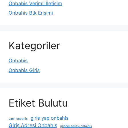
Onbahis Verimli İletişim
Onbahis Btk Erişimi
Kategoriler
Onbahis
Onbahis Giriş
Etiket Bulutu
giris yap onbahis
canli onbahis
Giriş Adresi Onbahis
güncel adresi onbahis