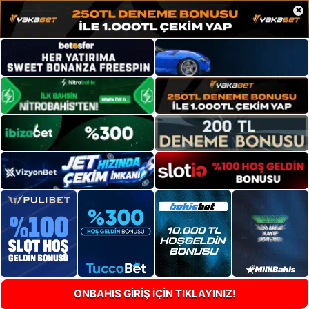
×
ONBAHIS GİRİŞ İÇİN TIKLAYINIZ!