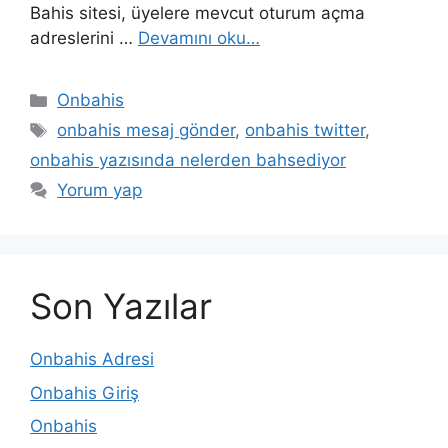
Bahis sitesi, üyelere mevcut oturum açma
adreslerini …
Devamını oku…
Kategoriler
Onbahis
Etiketler
onbahis mesaj gönder
,
onbahis twitter
,
onbahis yazısında nelerden bahsediyor
Yorum yap
Son Yazılar
Onbahis Adresi
Onbahis Giriş
Onbahis