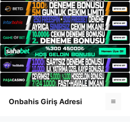
İçeriğe
atla
Onbahis Giriş Adresi
Menü