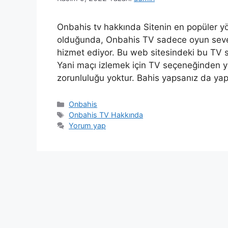
Onbahis tv hakkında Sitenin en popüler y
olduğunda, Onbahis TV sadece oyun severler
hizmet ediyor. Bu web sitesindeki bu TV seç
Yani maçı izlemek için TV seçeneğinden 
zorunluluğu yoktur. Bahis yapsanız da y
Kategoriler
Onbahis
Etiketler
Onbahis TV Hakkında
Yorum yap