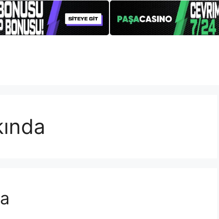
kında
da