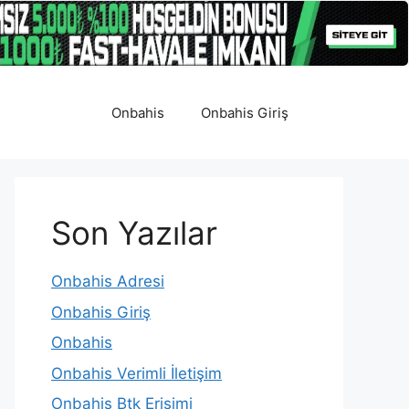
Onbahis
Onbahis Giriş
Son Yazılar
Onbahis Adresi
Onbahis Giriş
Onbahis
Onbahis Verimli İletişim
Onbahis Btk Erişimi