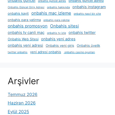
onbahis güncel
onbahis güncel adresi
onbahis güncel adres
onbahis instagram
Onbahis Güncel Giriş Adresi
onbahis hakkında
onbahis maç izleme
onbahis kayit
onbahis nasıl bir site
onbahis para yatirma
onbahis para çekme
onbahis promosyon
Onbahis sitesi
onbahis tv canli maç
onbahis twitter
onbahis tv izle
onbahis yeni adres
Onbahis Web Sitesi
onbahis yeni adresi
Onbahis yeni giriş
Onbahis üyelik
yeni adresi onbahis
twitter onbahis
onbahis casino oyunları
Arşivler
Temmuz 2026
Haziran 2026
Eylül 2025