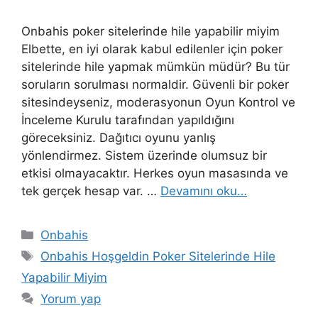
Onbahis poker sitelerinde hile yapabilir miyim
Elbette, en iyi olarak kabul edilenler için poker
sitelerinde hile yapmak mümkün müdür? Bu tür
soruların sorulması normaldir. Güvenli bir poker
sitesindeyseniz, moderasyonun Oyun Kontrol ve
İnceleme Kurulu tarafından yapıldığını
göreceksiniz. Dağıtıcı oyunu yanlış
yönlendirmez. Sistem üzerinde olumsuz bir
etkisi olmayacaktır. Herkes oyun masasında ve
tek gerçek hesap var. …
Devamını oku…
Kategoriler
Onbahis
Etiketler
Onbahis Hoşgeldin Poker Sitelerinde Hile
Yapabilir Miyim
Yorum yap