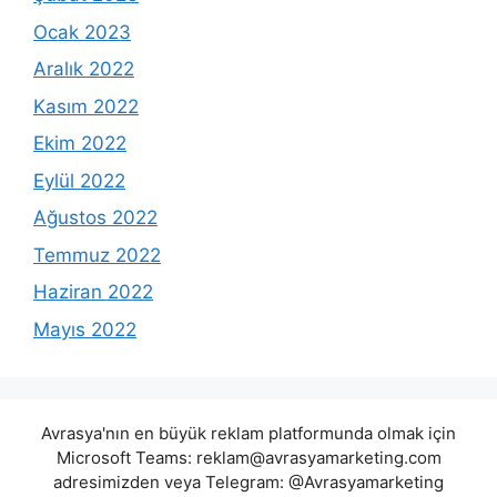
Ocak 2023
Aralık 2022
Kasım 2022
Ekim 2022
Eylül 2022
Ağustos 2022
Temmuz 2022
Haziran 2022
Mayıs 2022
Avrasya'nın en büyük reklam platformunda olmak için
Microsoft Teams:
reklam@avrasyamarketing.com
adresimizden veya Telegram: @Avrasyamarketing