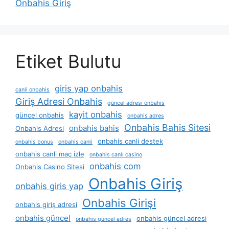
Onbahis Giriş
Etiket Bulutu
giris yap onbahis
canli onbahis
Giriş Adresi Onbahis
güncel adresi onbahis
kayit onbahis
güncel onbahis
onbahis adres
Onbahis Bahis Sitesi
onbahis bahis
Onbahis Adresi
onbahis canli destek
onbahis bonus
onbahis canli
onbahis canli maç izle
onbahis canlı casino
onbahis com
Onbahis Casino Sitesi
Onbahis Giriş
onbahis giris yap
Onbahis Girişi
onbahis giriş adresi
onbahis güncel
onbahis güncel adresi
onbahis güncel adres