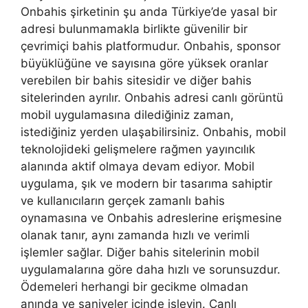
Onbahis şirketinin şu anda Türkiye’de yasal bir
adresi bulunmamakla birlikte güvenilir bir
çevrimiçi bahis platformudur. Onbahis, sponsor
büyüklüğüne ve sayısına göre yüksek oranlar
verebilen bir bahis sitesidir ve diğer bahis
sitelerinden ayrılır. Onbahis adresi canlı görüntü
mobil uygulamasına dilediğiniz zaman,
istediğiniz yerden ulaşabilirsiniz. Onbahis, mobil
teknolojideki gelişmelere rağmen yayıncılık
alanında aktif olmaya devam ediyor. Mobil
uygulama, şık ve modern bir tasarıma sahiptir
ve kullanıcıların gerçek zamanlı bahis
oynamasına ve Onbahis adreslerine erişmesine
olanak tanır, aynı zamanda hızlı ve verimli
işlemler sağlar. Diğer bahis sitelerinin mobil
uygulamalarına göre daha hızlı ve sorunsuzdur.
Ödemeleri herhangi bir gecikme olmadan
anında ve saniyeler içinde işleyin. Canlı