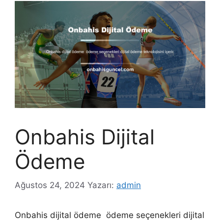
Onbahis Dijital
Ödeme
Ağustos 24, 2024
Yazarı:
admin
Onbahis dijital ödeme ödeme seçenekleri dijital