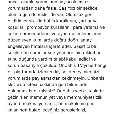
ancak olumlu yorumların sayısı olumsuz
yorumlardan daha fazla. Şaşırtıcı bir şekilde
olumlu geri dönüşler de var. Olumsuz geri
bildirimler sıklıkla bahis kurallarını, şartlar ve
koşulları, promosyon kurallarını, para yatırma ve
çekme prosedürlerini ve oyun düzenlemelerini
düzenleyen kurallarda doğru doğrulamayı
engelleyen hatalara işaret eder. Şaşırtıcı bir
şekilde bu sorunlar site yöneticisinin dikkatine
sunulduğunda yardım talebi kabul edildi ve
sorun başarıyla çözüldü. Onbahis TV’yi herhangi
bir platformda izlerken kişisel deneyimlerinizi
yorumlarda paylaşmaktan çekinmeyin. Onbahis
slot web sitesi hakkında geri bildirimde
bulunmak ister misiniz? Onbahis web sitesinde
gezinirken memnuniyet veya memnuniyetsizlik
uyandırmak istiyorsanız, bu makalenin geri
kalanında bulabileceğiniz görüşlerinizi,