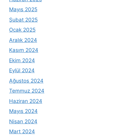
Mayıs 2025
Şubat 2025
Ocak 2025
Aralık 2024
Kasım 2024
Ekim 2024
Eylül 2024
Ağustos 2024
Temmuz 2024
Haziran 2024
Mayıs 2024
Nisan 2024
Mart 2024