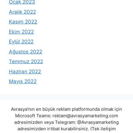
Ocak 2023
Aralık 2022
Kasım 2022
Ekim 2022
Eylül 2022
Ağustos 2022
Temmuz 2022
Haziran 2022
Mayıs 2022
Avrasya'nın en büyük reklam platformunda olmak için
Microsoft Teams:
reklam@avrasyamarketing.com
adresimizden veya Telegram: @Avrasyamarketing
adresimizden irtibat kurabilirsiniz. (Tek iletişim