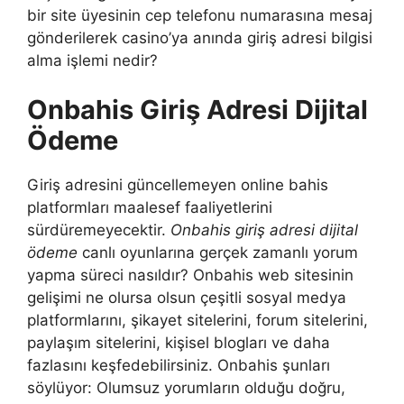
bir site üyesinin cep telefonu numarasına mesaj
gönderilerek casino’ya anında giriş adresi bilgisi
alma işlemi nedir?
Onbahis Giriş Adresi Dijital
Ödeme
Giriş adresini güncellemeyen online bahis
platformları maalesef faaliyetlerini
sürdüremeyecektir.
Onbahis giriş adresi dijital
ödeme
canlı oyunlarına gerçek zamanlı yorum
yapma süreci nasıldır? Onbahis web sitesinin
gelişimi ne olursa olsun çeşitli sosyal medya
platformlarını, şikayet sitelerini, forum sitelerini,
paylaşım sitelerini, kişisel blogları ve daha
fazlasını keşfedebilirsiniz. Onbahis şunları
söylüyor: Olumsuz yorumların olduğu doğru,