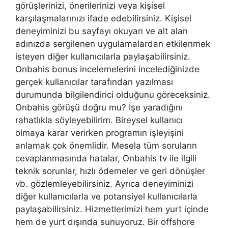
görüşlerinizi, önerilerinizi veya kişisel
karşılaşmalarınızı ifade edebilirsiniz. Kişisel
deneyiminizi bu sayfayı okuyan ve alt alan
adınızda sergilenen uygulamalardan etkilenmek
isteyen diğer kullanıcılarla paylaşabilirsiniz.
Onbahis bonus incelemelerini incelediğinizde
gerçek kullanıcılar tarafından yazılması
durumunda bilgilendirici olduğunu göreceksiniz.
Onbahis görüşü doğru mu? İşe yaradığını
rahatlıkla söyleyebilirim. Bireysel kullanıcı
olmaya karar verirken programın işleyişini
anlamak çok önemlidir. Mesela tüm soruların
cevaplanmasında hatalar, Onbahis tv ile ilgili
teknik sorunlar, hızlı ödemeler ve geri dönüşler
vb. gözlemleyebilirsiniz. Ayrıca deneyiminizi
diğer kullanıcılarla ve potansiyel kullanıcılarla
paylaşabilirsiniz. Hizmetlerimizi hem yurt içinde
hem de yurt dışında sunuyoruz. Bir offshore