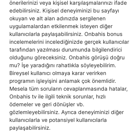
önerilerinizi veya kişisel karşılaşmalarınızı ifade
edebilirsiniz. Kişisel deneyiminizi bu sayfayı
okuyan ve alt alan adınızda sergilenen
uygulamalardan etkilenmek isteyen diğer
kullanıcılarla paylaşabilirsiniz. Onbahis bonus
incelemelerini incelediğinizde gerçek kullanıcılar
tarafından yazılması durumunda bilgilendirici
olduğunu göreceksiniz. Onbahis görüşü doğru
mu? İşe yaradığını rahatlıkla söyleyebilirim.
Bireysel kullanıcı olmaya karar verirken
programın işleyişini anlamak çok önemlidir.
Mesela tüm soruların cevaplanmasında hatalar,
Onbahis tv ile ilgili teknik sorunlar, hızlı
ödemeler ve geri dönüşler vb.
gözlemleyebilirsiniz. Ayrıca deneyiminizi diğer
kullanıcılarla ve potansiyel kullanıcılarla
paylaşabilirsiniz.