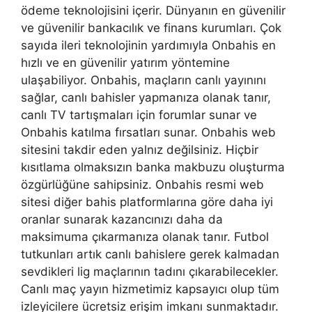
ödeme teknolojisini içerir. Dünyanın en güvenilir
ve güvenilir bankacılık ve finans kurumları. Çok
sayıda ileri teknolojinin yardımıyla Onbahis en
hızlı ve en güvenilir yatırım yöntemine
ulaşabiliyor. Onbahis, maçların canlı yayınını
sağlar, canlı bahisler yapmanıza olanak tanır,
canlı TV tartışmaları için forumlar sunar ve
Onbahis katılma fırsatları sunar. Onbahis web
sitesini takdir eden yalnız değilsiniz. Hiçbir
kısıtlama olmaksızın banka makbuzu oluşturma
özgürlüğüne sahipsiniz. Onbahis resmi web
sitesi diğer bahis platformlarına göre daha iyi
oranlar sunarak kazancınızı daha da
maksimuma çıkarmanıza olanak tanır. Futbol
tutkunları artık canlı bahislere gerek kalmadan
sevdikleri lig maçlarının tadını çıkarabilecekler.
Canlı maç yayın hizmetimiz kapsayıcı olup tüm
izleyicilere ücretsiz erişim imkanı sunmaktadır.