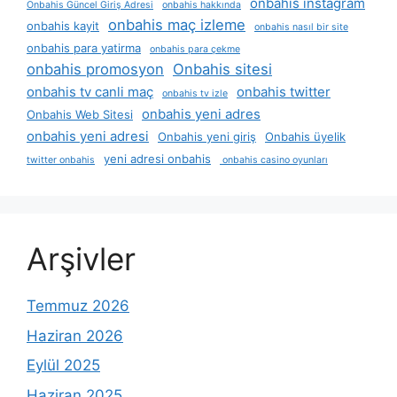
onbahis instagram
Onbahis Güncel Giriş Adresi
onbahis hakkında
onbahis maç izleme
onbahis kayit
onbahis nasıl bir site
onbahis para yatirma
onbahis para çekme
onbahis promosyon
Onbahis sitesi
onbahis tv canli maç
onbahis twitter
onbahis tv izle
onbahis yeni adres
Onbahis Web Sitesi
onbahis yeni adresi
Onbahis yeni giriş
Onbahis üyelik
yeni adresi onbahis
twitter onbahis
onbahis casino oyunları
Arşivler
Temmuz 2026
Haziran 2026
Eylül 2025
Haziran 2025