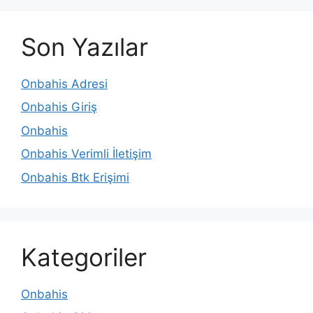
Son Yazılar
Onbahis Adresi
Onbahis Giriş
Onbahis
Onbahis Verimli İletişim
Onbahis Btk Erişimi
Kategoriler
Onbahis