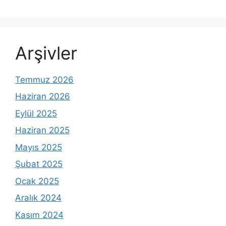
Arşivler
Temmuz 2026
Haziran 2026
Eylül 2025
Haziran 2025
Mayıs 2025
Şubat 2025
Ocak 2025
Aralık 2024
Kasım 2024