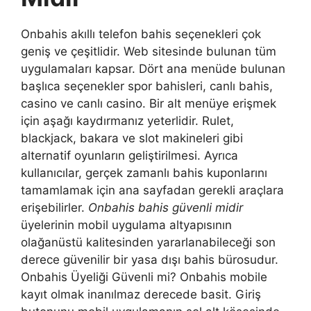
Onbahis akıllı telefon bahis seçenekleri çok
geniş ve çeşitlidir. Web sitesinde bulunan tüm
uygulamaları kapsar. Dört ana menüde bulunan
başlıca seçenekler spor bahisleri, canlı bahis,
casino ve canlı casino. Bir alt menüye erişmek
için aşağı kaydırmanız yeterlidir. Rulet,
blackjack, bakara ve slot makineleri gibi
alternatif oyunların geliştirilmesi. Ayrıca
kullanıcılar, gerçek zamanlı bahis kuponlarını
tamamlamak için ana sayfadan gerekli araçlara
erişebilirler.
Onbahis bahis güvenli midir
üyelerinin mobil uygulama altyapısının
olağanüstü kalitesinden yararlanabileceği son
derece güvenilir bir yasa dışı bahis bürosudur.
Onbahis Üyeliği Güvenli mi? Onbahis mobile
kayıt olmak inanılmaz derecede basit. Giriş