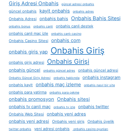
Giriş Adresi Onbahis
güncel adresi onbahis
kayit onbahis
güncel onbahis
onbahis adres
Onbahis Bahis Sitesi
onbahis bahis
Onbahis Adresi
onbahis canli destek
onbahis bonus
onbahis canli
onbahis canli maç izle
onbahis canlı casino
onbahis com
Onbahis Casino Sitesi
Onbahis Giriş
onbahis giris yap
Onbahis Girişi
onbahis giriş adresi
onbahis güncel
onbahis güncel adresi
onbahis güncel adres
onbahis instagram
Onbahis Güncel Giriş Adresi
onbahis hakkında
onbahis maç izleme
onbahis kayit
onbahis nasıl bir site
onbahis para yatirma
onbahis para çekme
onbahis promosyon
Onbahis sitesi
onbahis tv canli maç
onbahis twitter
onbahis tv izle
onbahis yeni adres
Onbahis Web Sitesi
onbahis yeni adresi
Onbahis yeni giriş
Onbahis üyelik
yeni adresi onbahis
twitter onbahis
onbahis casino oyunları