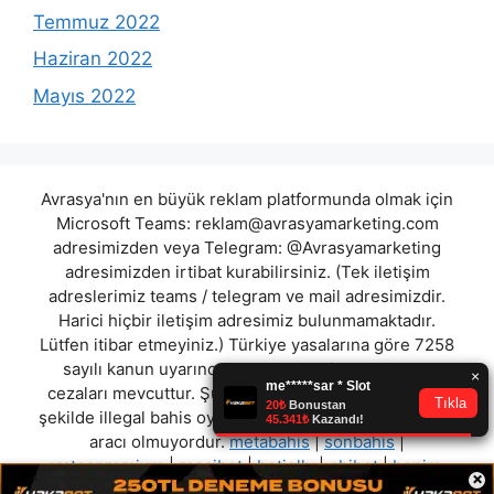
Temmuz 2022
Haziran 2022
Mayıs 2022
Avrasya'nın en büyük reklam platformunda olmak için
Microsoft Teams:
reklam@avrasyamarketing.com
adresimizden veya Telegram: @Avrasyamarketing
adresimizden irtibat kurabilirsiniz. (Tek iletişim
adreslerimiz teams / telegram ve mail adresimizdir.
Harici hiçbir iletişim adresimiz bulunmamaktadır.
Lütfen itibar etmeyiniz.) Türkiye yasalarına göre 7258
sayılı kanun uyarınca yasa dışı bahis oynamanın
cezaları mevcuttur. Şu an bulunduğunuz site hiç bir
şekilde illegal bahis oyunları oynatmıyor ve oynamaya
aracı olmuyordur.
metabahis
|
sonbahis
|
cratospremium
|
rossibet
|
betjolly
|
ebibet
|
benim-
×
bahis
|
fcmoon