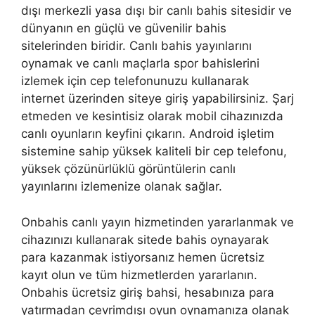
dışı merkezli yasa dışı bir canlı bahis sitesidir ve
dünyanın en güçlü ve güvenilir bahis
sitelerinden biridir. Canlı bahis yayınlarını
oynamak ve canlı maçlarla spor bahislerini
izlemek için cep telefonunuzu kullanarak
internet üzerinden siteye giriş yapabilirsiniz. Şarj
etmeden ve kesintisiz olarak mobil cihazınızda
canlı oyunların keyfini çıkarın. Android işletim
sistemine sahip yüksek kaliteli bir cep telefonu,
yüksek çözünürlüklü görüntülerin canlı
yayınlarını izlemenize olanak sağlar.
Onbahis canlı yayın hizmetinden yararlanmak ve
cihazınızı kullanarak sitede bahis oynayarak
para kazanmak istiyorsanız hemen ücretsiz
kayıt olun ve tüm hizmetlerden yararlanın.
Onbahis ücretsiz giriş bahsi, hesabınıza para
yatırmadan çevrimdışı oyun oynamanıza olanak