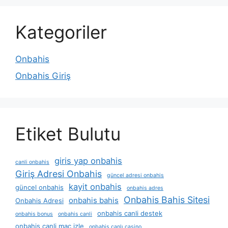
Kategoriler
Onbahis
Onbahis Giriş
Etiket Bulutu
giris yap onbahis
canli onbahis
Giriş Adresi Onbahis
güncel adresi onbahis
kayit onbahis
güncel onbahis
onbahis adres
Onbahis Bahis Sitesi
onbahis bahis
Onbahis Adresi
onbahis canli destek
onbahis bonus
onbahis canli
onbahis canli maç izle
onbahis canlı casino