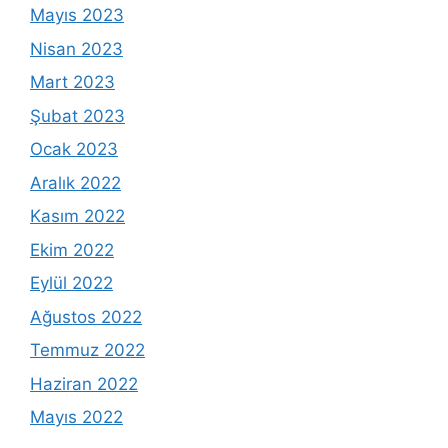
Mayıs 2023
Nisan 2023
Mart 2023
Şubat 2023
Ocak 2023
Aralık 2022
Kasım 2022
Ekim 2022
Eylül 2022
Ağustos 2022
Temmuz 2022
Haziran 2022
Mayıs 2022