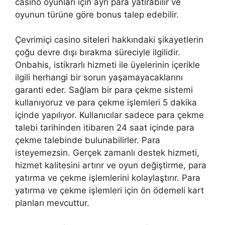
casino oyunları için ayrı para yatırabilir ve
oyunun türüne göre bonus talep edebilir.
Çevrimiçi casino siteleri hakkındaki şikayetlerin
çoğu devre dışı bırakma süreciyle ilgilidir.
Onbahis, istikrarlı hizmeti ile üyelerinin içerikle
ilgili herhangi bir sorun yaşamayacaklarını
garanti eder. Sağlam bir para çekme sistemi
kullanıyoruz ve para çekme işlemleri 5 dakika
içinde yapılıyor. Kullanıcılar sadece para çekme
talebi tarihinden itibaren 24 saat içinde para
çekme talebinde bulunabilirler. Para
isteyemezsin. Gerçek zamanlı destek hizmeti,
hizmet kalitesini artırır ve oyun değiştirme, para
yatırma ve çekme işlemlerini kolaylaştırır. Para
yatırma ve çekme işlemleri için ön ödemeli kart
planları mevcuttur.