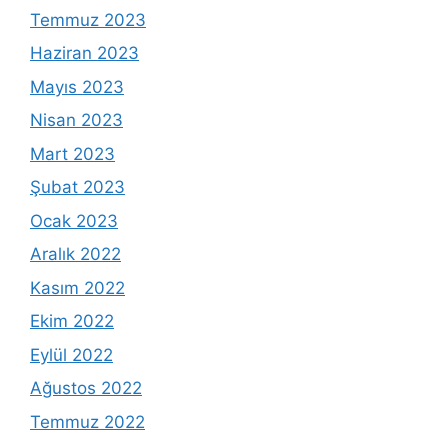
Temmuz 2023
Haziran 2023
Mayıs 2023
Nisan 2023
Mart 2023
Şubat 2023
Ocak 2023
Aralık 2022
Kasım 2022
Ekim 2022
Eylül 2022
Ağustos 2022
Temmuz 2022