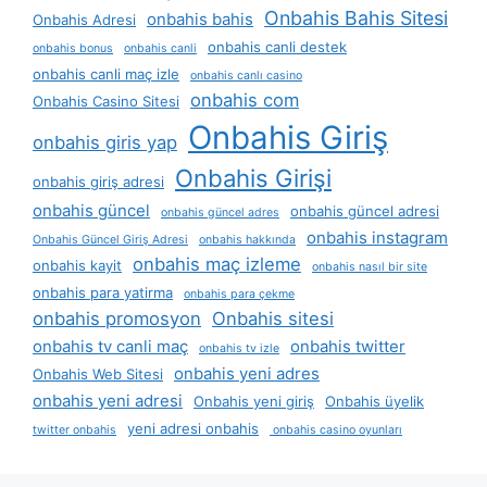
Onbahis Bahis Sitesi
onbahis bahis
Onbahis Adresi
onbahis canli destek
onbahis bonus
onbahis canli
onbahis canli maç izle
onbahis canlı casino
onbahis com
Onbahis Casino Sitesi
Onbahis Giriş
onbahis giris yap
Onbahis Girişi
onbahis giriş adresi
onbahis güncel
onbahis güncel adresi
onbahis güncel adres
onbahis instagram
Onbahis Güncel Giriş Adresi
onbahis hakkında
onbahis maç izleme
onbahis kayit
onbahis nasıl bir site
onbahis para yatirma
onbahis para çekme
onbahis promosyon
Onbahis sitesi
onbahis tv canli maç
onbahis twitter
onbahis tv izle
onbahis yeni adres
Onbahis Web Sitesi
onbahis yeni adresi
Onbahis yeni giriş
Onbahis üyelik
yeni adresi onbahis
twitter onbahis
onbahis casino oyunları