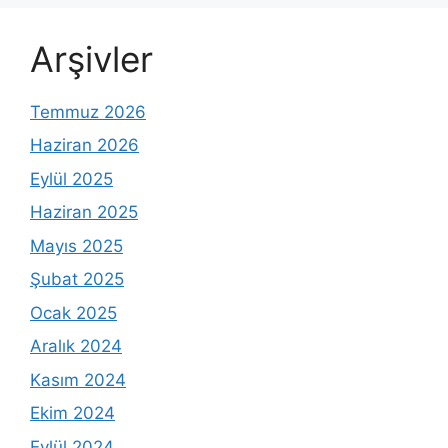
Arşivler
Temmuz 2026
Haziran 2026
Eylül 2025
Haziran 2025
Mayıs 2025
Şubat 2025
Ocak 2025
Aralık 2024
Kasım 2024
Ekim 2024
Eylül 2024