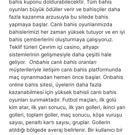
bahis kuponu doldurabilecektir. Tüm bahis
oyunları büyük ödüller verir ve bahisçiler daha
fazla kazanma arzusuyla bu sitede bahis
yapmaya başlar. Canlı bahis oyunlarımızda
bahislerimizi her zaman yüksek tutuyor ve en iyi
bahis çemberlerini oluşturmaya çalışıyoruz.
Teklif türleri Çevrim içi casino, altyapı
sistemlerinin gelişmesiyle daha çeşitli hale
geliyor.
Onbahis canlı bahis oranları
müşterileriyle i̇letişim
canlı bahis platformunda
maç oynanmadan hemen önce başlar. Onbahis
online bahis sitesi, üyelerin daha fazla
kazanabilmesi için yüksek bahisli canlı bahis
oyunları sunmaktadır. Futbol maçları, ilk golü
kim atar, ilk yarı sonucu, ilk yarı golleri, ikinci yarı
golleri, toplam goller, maç sonucu, köşe vuruşu
sayısı, penaltı kartı sayısı, gruplar. Gollerin
atıldığı bölgede averaj belirlenir. Bir kullanıcı bir