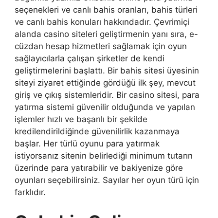
seçenekleri ve canlı bahis oranları, bahis türleri
ve canlı bahis konuları hakkındadır. Çevrimiçi
alanda casino siteleri geliştirmenin yanı sıra, e-
cüzdan hesap hizmetleri sağlamak için oyun
sağlayıcılarla çalışan şirketler de kendi
geliştirmelerini başlattı. Bir bahis sitesi üyesinin
siteyi ziyaret ettiğinde gördüğü ilk şey, mevcut
giriş ve çıkış sistemleridir. Bir casino sitesi, para
yatırma sistemi güvenilir olduğunda ve yapılan
işlemler hızlı ve başarılı bir şekilde
kredilendirildiğinde güvenilirlik kazanmaya
başlar. Her türlü oyunu para yatırmak
istiyorsanız sitenin belirlediği minimum tutarın
üzerinde para yatırabilir ve bakiyenize göre
oyunları seçebilirsiniz. Sayılar her oyun türü için
farklıdır.