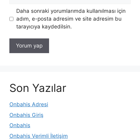
sitesi
Daha sonraki yorumlarımda kullanılması için
adım, e-posta adresim ve site adresim bu
tarayıcıya kaydedilsin.
Son Yazılar
Onbahis Adresi
Onbahis Giriş
Onbahis
Onbahis Verimli İletişim