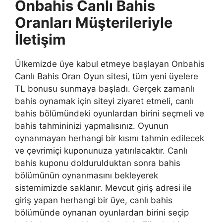
Onbahis Canlı Bahis
Oranları Müşterileriyle
İletişim
Ülkemizde üye kabul etmeye başlayan Onbahis
Canlı Bahis Oran Oyun sitesi, tüm yeni üyelere
TL bonusu sunmaya başladı. Gerçek zamanlı
bahis oynamak için siteyi ziyaret etmeli, canlı
bahis bölümündeki oyunlardan birini seçmeli ve
bahis tahmininizi yapmalısınız. Oyunun
oynanmayan herhangi bir kısmı tahmin edilecek
ve çevrimiçi kuponunuza yatırılacaktır. Canlı
bahis kuponu doldurulduktan sonra bahis
bölümünün oynanmasını bekleyerek
sistemimizde saklanır. Mevcut giriş adresi ile
giriş yapan herhangi bir üye, canlı bahis
bölümünde oynanan oyunlardan birini seçip