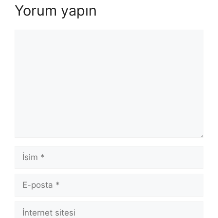
Yorum yapın
Yorum
İsim
E-
posta
İnternet