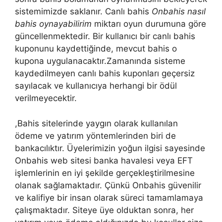
sistemimizde saklanır. Canlı bahis
Onbahis nasıl
bahis oynayabilirim
miktarı oyun durumuna göre
güncellenmektedir. Bir kullanıcı bir canlı bahis
kuponunu kaydettiğinde, mevcut bahis o
kupona uygulanacaktır.Zamanında sisteme
kaydedilmeyen canlı bahis kuponları geçersiz
sayılacak ve kullanıcıya herhangi bir ödül
verilmeyecektir.
,Bahis sitelerinde yaygın olarak kullanılan
ödeme ve yatırım yöntemlerinden biri de
bankacılıktır. Üyelerimizin yoğun ilgisi sayesinde
Onbahis web sitesi banka havalesi veya EFT
işlemlerinin en iyi şekilde gerçekleştirilmesine
olanak sağlamaktadır. Çünkü Onbahis güvenilir
ve kalifiye bir insan olarak süreci tamamlamaya
çalışmaktadır. Siteye üye olduktan sonra, her