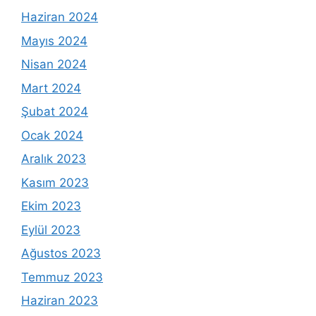
Haziran 2024
Mayıs 2024
Nisan 2024
Mart 2024
Şubat 2024
Ocak 2024
Aralık 2023
Kasım 2023
Ekim 2023
Eylül 2023
Ağustos 2023
Temmuz 2023
Haziran 2023