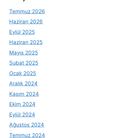
Temmuz 2026
Haziran 2026
Eylül 2025
Haziran 2025
Mayıs 2025
Şubat 2025
Ocak 2025
Aralık 2024
Kasım 2024
Ekim 2024
Eylül 2024
Ağustos 2024
Temmuz 2024