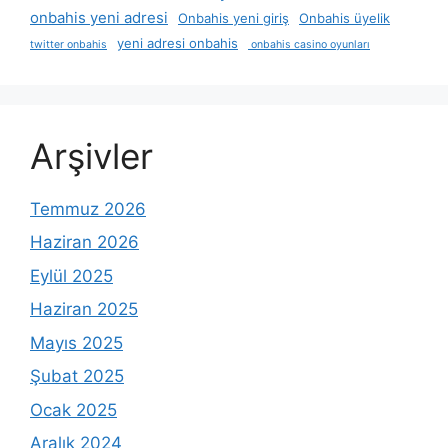
onbahis yeni adresi
Onbahis yeni giriş
Onbahis üyelik
yeni adresi onbahis
twitter onbahis
onbahis casino oyunları
Arşivler
Temmuz 2026
Haziran 2026
Eylül 2025
Haziran 2025
Mayıs 2025
Şubat 2025
Ocak 2025
Aralık 2024