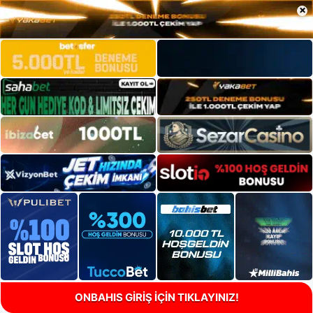
×
ONBAHIS GİRİŞ İÇİN TIKLAYINIZ!