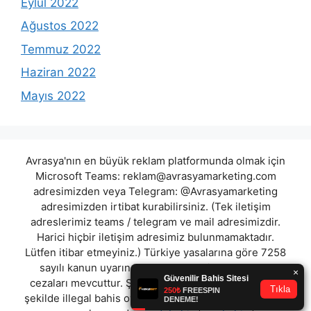
Eylül 2022
Ağustos 2022
Temmuz 2022
Haziran 2022
Mayıs 2022
Avrasya'nın en büyük reklam platformunda olmak için
Microsoft Teams:
reklam@avrasyamarketing.com
adresimizden veya Telegram: @Avrasyamarketing
adresimizden irtibat kurabilirsiniz. (Tek iletişim
adreslerimiz teams / telegram ve mail adresimizdir.
Harici hiçbir iletişim adresimiz bulunmamaktadır.
Lütfen itibar etmeyiniz.) Türkiye yasalarına göre 7258
sayılı kanun uyarınca yasa dışı bahis oynamanın
cezaları mevcuttur. Şu an bulunduğunuz site hiç bir
şekilde illegal bahis oyunları oynatmıyor ve oynamaya