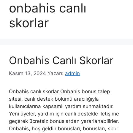
onbahis canlı
skorlar
Onbahis Canlı Skorlar
Kasım 13, 2024
Yazarı:
admin
Onbahis canlı skorlar Onbahis bonus talep
sitesi, canlı destek bölümü aracılığıyla
kullanıcılarına kapsamlı yardım sunmaktadır.
Yeni üyeler, yardım için canlı destekle iletişime
geçerek ücretsiz bonuslardan yararlanabilirler.
Onbahis, hoş geldin bonusları, bonusları, spor