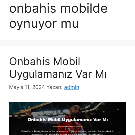
onbahis mobilde
oynuyor mu
Onbahis Mobil
Uygulamanız Var Mı
Mayıs 11, 2024
Yazarı:
admin