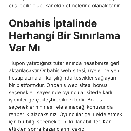
erişilebilir olup, kar elde etmelerine olanak tanır.
Onbahis İptalinde
Herhangi Bir Sınırlama
Var Mı
Kupon yatırdığınız tutar anında hesabınıza geri
aktarılacaktır.Onbahis web sitesi, üyelerine yeni
hesap açmaları karşılığında teşvikler sağlayan
bir platformdur. Onbahis web sitesi bonus
seçenekleri sayesinde oyuncular sitede karlı
işlemler gerçekleştirebilmektedir. Bonus
seçeneklerinin nasıl ele alınacağı konusunda
rehberlik alacaksınız. Oyuncular gelir elde etmek
için bu bilgi seçeneklerini kullanabilirler. Kâr
ettikten sonra kazançlarını çekip