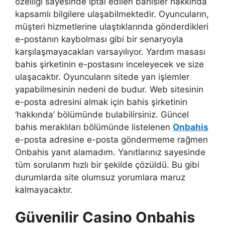
özelliği sayesinde iptal edilen bahisler hakkında
kapsamlı bilgilere ulaşabilmektedir. Oyuncuların,
müşteri hizmetlerine ulaştıklarında gönderdikleri
e-postanın kaybolması gibi bir senaryoyla
karşılaşmayacakları varsayılıyor. Yardım masası
bahis şirketinin e-postasını inceleyecek ve size
ulaşacaktır. Oyuncuların sitede yan işlemler
yapabilmesinin nedeni de budur. Web sitesinin
e-posta adresini almak için bahis şirketinin
‘hakkında’ bölümünde bulabilirsiniz. Güncel
bahis meraklıları bölümünde listelenen
Onbahis
e-posta adresine e-posta göndermeme rağmen
Onbahis yanıt alamadım. Yanıtlarınız sayesinde
tüm sorularım hızlı bir şekilde çözüldü. Bu gibi
durumlarda site olumsuz yorumlara maruz
kalmayacaktır.
Güvenilir Casino Onbahis