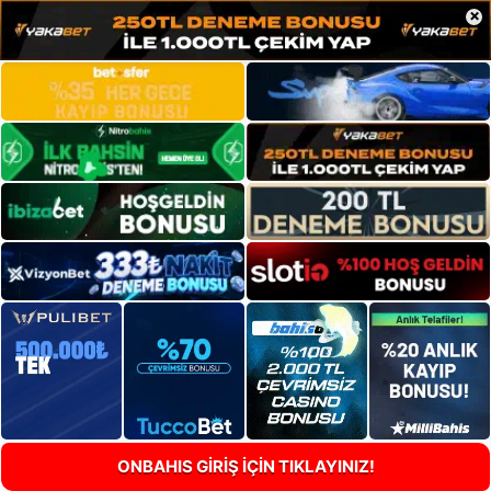
×
ONBAHIS GİRİŞ İÇİN TIKLAYINIZ!