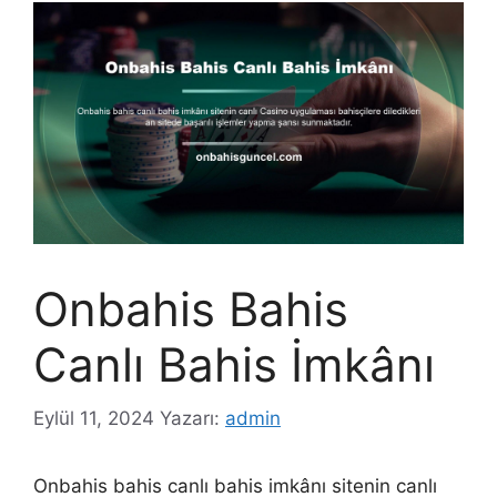
Onbahis Bahis
Canlı Bahis İmkânı
Eylül 11, 2024
Yazarı:
admin
Onbahis bahis canlı bahis imkânı sitenin canlı