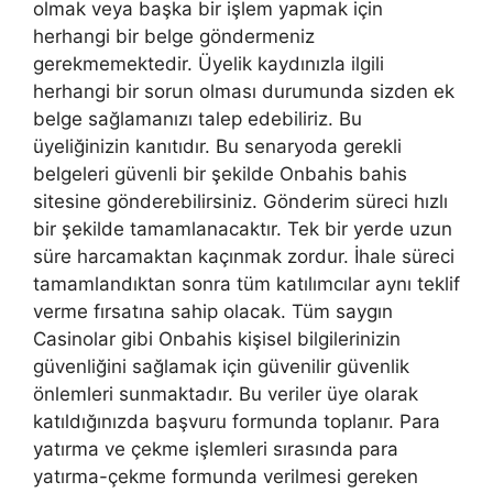
olmak veya başka bir işlem yapmak için
herhangi bir belge göndermeniz
gerekmemektedir. Üyelik kaydınızla ilgili
herhangi bir sorun olması durumunda sizden ek
belge sağlamanızı talep edebiliriz. Bu
üyeliğinizin kanıtıdır. Bu senaryoda gerekli
belgeleri güvenli bir şekilde Onbahis bahis
sitesine gönderebilirsiniz. Gönderim süreci hızlı
bir şekilde tamamlanacaktır. Tek bir yerde uzun
süre harcamaktan kaçınmak zordur. İhale süreci
tamamlandıktan sonra tüm katılımcılar aynı teklif
verme fırsatına sahip olacak. Tüm saygın
Casinolar gibi Onbahis kişisel bilgilerinizin
güvenliğini sağlamak için güvenilir güvenlik
önlemleri sunmaktadır. Bu veriler üye olarak
katıldığınızda başvuru formunda toplanır. Para
yatırma ve çekme işlemleri sırasında para
yatırma-çekme formunda verilmesi gereken