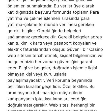
önlemleri sunmaktadır. Bu veriler üye olarak
katıldığınızda başvuru formunda toplanır. Para
yatırma ve çekme işlemleri sırasında para
yatırma-çekme formunda verilmesi gereken
gerekli bilgiler. Gerektiğinde belgeleri
sağlamanız gerekecektir. Gerekli belgeler adres
kanıtı, kimlik kartı veya pasaport kopyaları ve
elektrik faturalarından oluşur. Güvenli bir Casino
web sitesini tercih etmek, kişisel bilgilerinizin ve
belgelerinizin her zaman güvenliğini garanti
eder. Bilgi ve belgeler, doğrudan işlemle ilgisi
olmayan kişi veya kuruluşlarla
paylaşılmayacaktır. Veri koruma beyanında
belirtilen kurallar geçerlidir. Özel teklifler. Bu
promosyona katılmak için müşterilerin
kampanyanın iptal kısıtlamaları içerdiğini
doğrulaması gerekir. Web sitesi herhangi bir