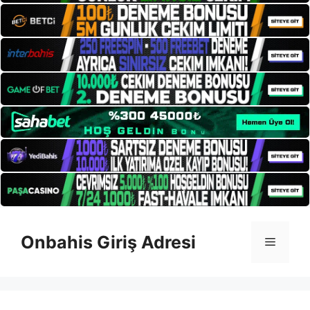
İçeriğe
atla
Onbahis Giriş Adresi
Menü