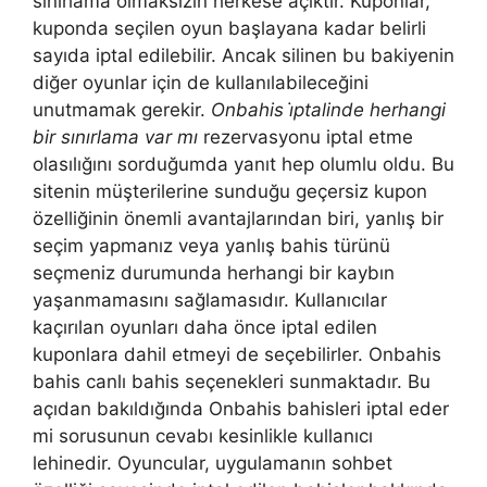
sınırlama olmaksızın herkese açıktır. Kuponlar,
kuponda seçilen oyun başlayana kadar belirli
sayıda iptal edilebilir. Ancak silinen bu bakiyenin
diğer oyunlar için de kullanılabileceğini
unutmamak gerekir.
Onbahis i̇ptalinde herhangi
bir sınırlama var mı
rezervasyonu iptal etme
olasılığını sorduğumda yanıt hep olumlu oldu. Bu
sitenin müşterilerine sunduğu geçersiz kupon
özelliğinin önemli avantajlarından biri, yanlış bir
seçim yapmanız veya yanlış bahis türünü
seçmeniz durumunda herhangi bir kaybın
yaşanmamasını sağlamasıdır. Kullanıcılar
kaçırılan oyunları daha önce iptal edilen
kuponlara dahil etmeyi de seçebilirler. Onbahis
bahis canlı bahis seçenekleri sunmaktadır. Bu
açıdan bakıldığında Onbahis bahisleri iptal eder
mi sorusunun cevabı kesinlikle kullanıcı
lehinedir. Oyuncular, uygulamanın sohbet