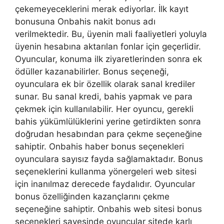
çekemeyeceklerini merak ediyorlar. İlk kayıt
bonusuna Onbahis nakit bonus adı
verilmektedir. Bu, üyenin mali faaliyetleri yoluyla
üyenin hesabına aktarılan fonlar için geçerlidir.
Oyuncular, konuma ilk ziyaretlerinden sonra ek
ödüller kazanabilirler. Bonus seçeneği,
oyunculara ek bir özellik olarak sanal krediler
sunar. Bu sanal kredi, bahis yapmak ve para
çekmek için kullanılabilir. Her oyuncu, gerekli
bahis yükümlülüklerini yerine getirdikten sonra
doğrudan hesabından para çekme seçeneğine
sahiptir. Onbahis haber bonus seçenekleri
oyunculara sayısız fayda sağlamaktadır. Bonus
seçeneklerini kullanma yönergeleri web sitesi
için inanılmaz derecede faydalıdır. Oyuncular
bonus özelliğinden kazançlarını çekme
seçeneğine sahiptir. Onbahis web sitesi bonus
seçenekleri sayesinde oyuncular sitede karlı