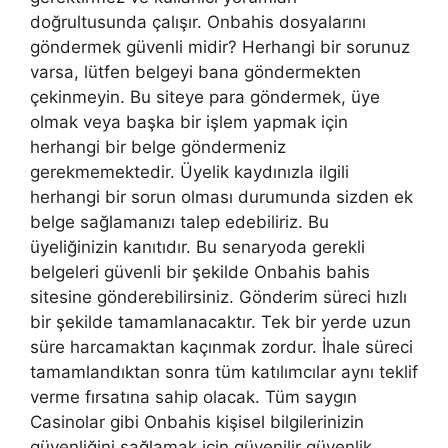
doğrultusunda çalışır. Onbahis dosyalarını
göndermek güvenli midir? Herhangi bir sorunuz
varsa, lütfen belgeyi bana göndermekten
çekinmeyin. Bu siteye para göndermek, üye
olmak veya başka bir işlem yapmak için
herhangi bir belge göndermeniz
gerekmemektedir. Üyelik kaydınızla ilgili
herhangi bir sorun olması durumunda sizden ek
belge sağlamanızı talep edebiliriz. Bu
üyeliğinizin kanıtıdır. Bu senaryoda gerekli
belgeleri güvenli bir şekilde Onbahis bahis
sitesine gönderebilirsiniz. Gönderim süreci hızlı
bir şekilde tamamlanacaktır. Tek bir yerde uzun
süre harcamaktan kaçınmak zordur. İhale süreci
tamamlandıktan sonra tüm katılımcılar aynı teklif
verme fırsatına sahip olacak. Tüm saygın
Casinolar gibi Onbahis kişisel bilgilerinizin
güvenliğini sağlamak için güvenilir güvenlik