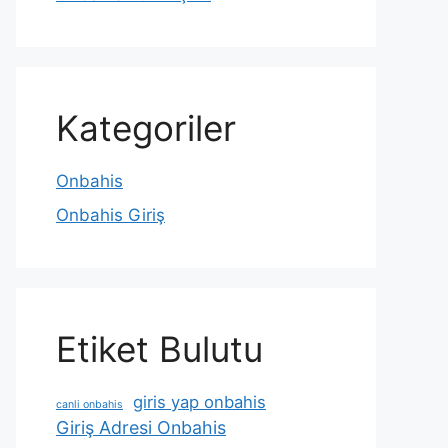
Kategoriler
Onbahis
Onbahis Giriş
Etiket Bulutu
giris yap onbahis
canli onbahis
Giriş Adresi Onbahis